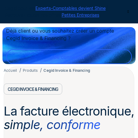
Cegid pour les
Experts-Comptables devient Shine
|
Contact
Retrouvez toutes nos offres
Petites Entreprises
Déjà client ou vous souhaitez créer un compte
Cegid Invoice & Financing ?
Se connecter
Accueil
Produits
Cegid Invoice & Financing
CEGID INVOICE & FINANCING
La facture électronique,
simple, conforme