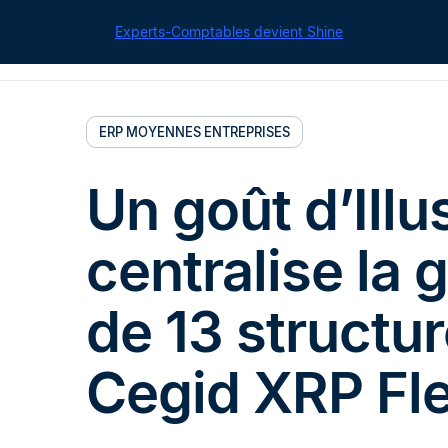
Cegid pour les
Experts-Comptables devient Shine
| Retrouvez tou
ERP MOYENNES ENTREPRISES
Un goût d’Illu
centralise la 
de 13 structu
Cegid XRP Fl