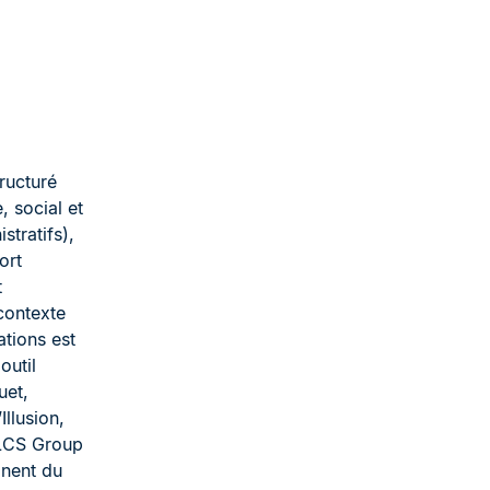
ructuré
, social et
tratifs),
ort
t
contexte
ations est
outil
uet,
llusion,
 LCS Group
gnent du