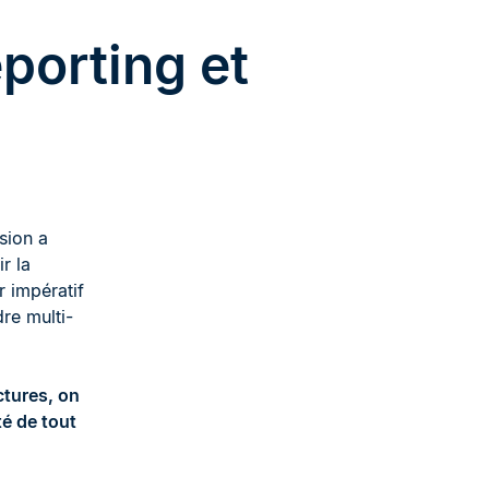
eporting et
sion a
r la
r impératif
dre multi-
ctures, on
té de tout