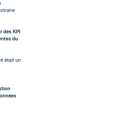
a
xtraire
r des KPI
rentes du
nt était un
stion
 données