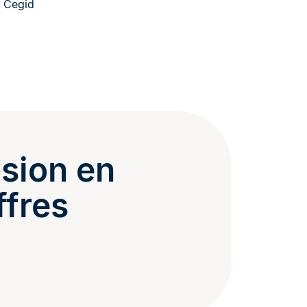
 Cegid
usion en
ffres