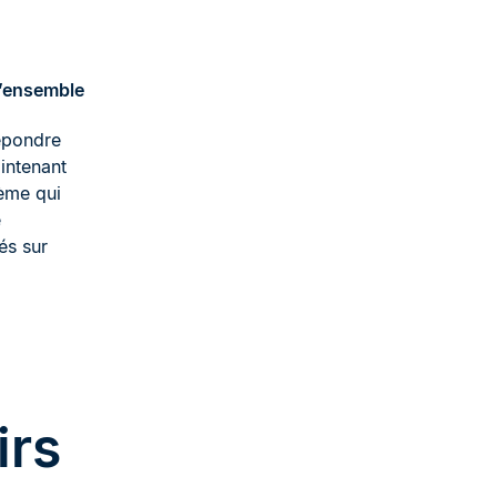
l’ensemble
répondre
intenant
tème qui
e
és sur
irs