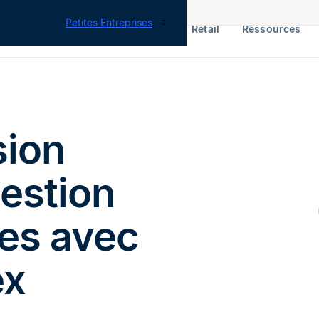
tes nos offres
Petites Entreprises
RH & Paie
ERP
Finance
Retail
Ressources
sion
gestion
res avec
ex