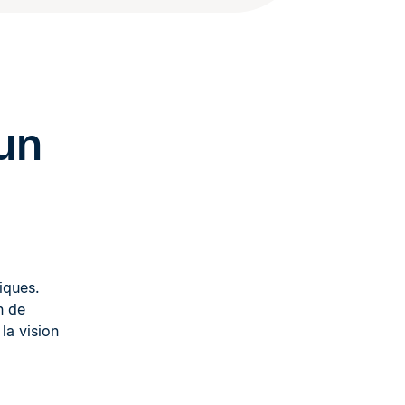
un
iques.
n de
 la vision