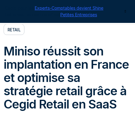
Cegid pour les
Experts-Comptables devient Shine
|
Contact
Retrouvez toutes nos offres
Petites Entreprises
RETAIL
Miniso réussit son
implantation en France
et optimise sa
stratégie retail grâce à
Cegid Retail en SaaS