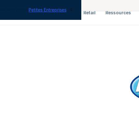
tes nos offres
Petites Entreprises
RH & Paie
ERP
Finance
Retail
Ressources