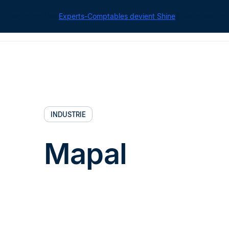
Cegid pour les
Experts-Comptables devient Shine
| Retrouvez tou
INDUSTRIE
Mapal