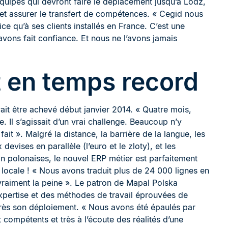
quipes qui devront faire le déplacement jusqu’à Lodz,
rs et assurer le transfert de compétences. « Cegid nous
ce qu’à ses clients installés en France. C’est une
 avons fait confiance. Et nous ne l’avons jamais
 en temps record
t être achevé début janvier 2014. « Quatre mois,
e. Il s’agissait d’un vrai challenge. Beaucoup n’y
fait ». Malgré la distance, la barrière de la langue, les
devises en parallèle (l’euro et le zloty), et les
ion polonaises, le nouvel ERP métier est parfaitement
 locale ! « Nous avons traduit plus de 24 000 lignes en
t vraiment la peine ». Le patron de Mapal Polska
expertise et des méthodes de travail éprouvées de
rès son déploiement. « Nous avons été épaulés par
ompétents et très à l’écoute des réalités d’une