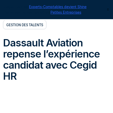
Cegid pour les
Experts-Comptables devient Shine
|
Contact
Retrouvez toutes nos offres
Petites Entreprises
GESTION DES TALENTS
Dassault Aviation
repense l’expérience
candidat avec Cegid
HR