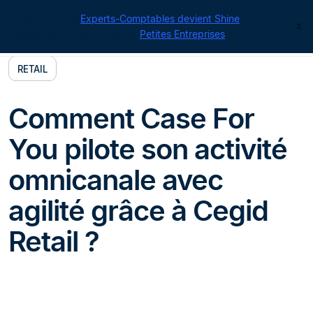
Cegid pour les
Experts-Comptables devient Shine
|
Contact
Retrouvez toutes nos offres
Petites Entreprises
RETAIL
Comment Case For
You pilote son activité
omnicanale avec
agilité grâce à Cegid
Retail ?