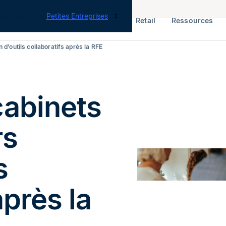
tes nos offres
Petites Entreprises
RH & Paie
ERP
Finance
Retail
Ressources
 d’outils collaboratifs après la RFE
cabinets
rs
s
après la