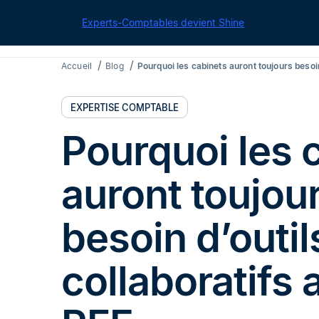
Cegid pour les
Experts-Comptables devient Shine
| Retrouvez tou
Accueil
Blog
Pourquoi les cabinets auront toujours besoin
EXPERTISE COMPTABLE
Pourquoi les 
auront toujou
besoin d’outil
collaboratifs 