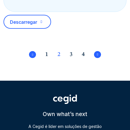
Descarregar
1
2
3
4
Own what’s next
A Cegid é líder em soluções de gestão