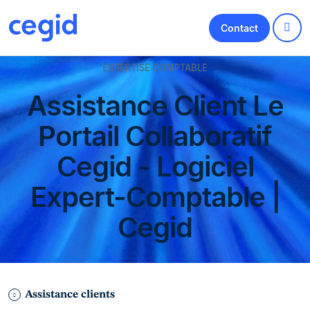
Contact
EXPERTISE COMPTABLE
Assistance Client Le
Portail Collaboratif
Cegid - Logiciel
Expert-Comptable |
Cegid
Assistance clients