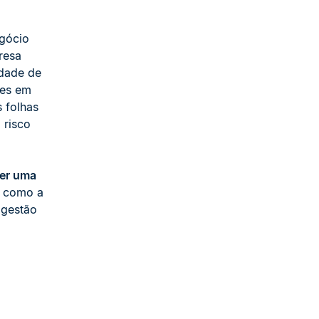
egócio
resa
dade de
ões em
 folhas
 risco
ser uma
 como a
 gestão
: