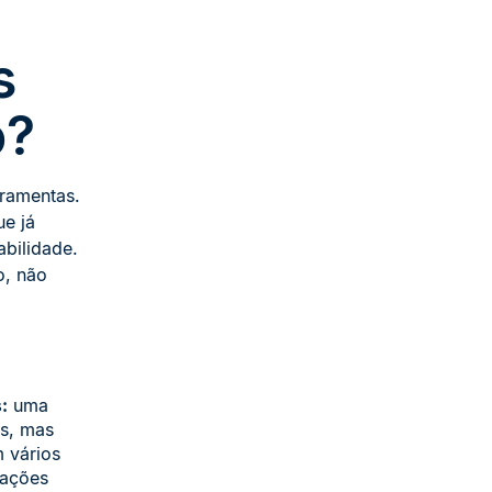
s
o?
rramentas.
e já
bilidade.
o, não
:
uma
es, mas
 vários
zações