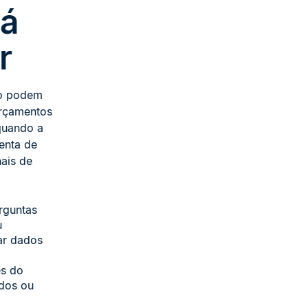
tá
r
lo podem
orçamentos
quando a
enta de
nais de
rguntas
u
dar dados
es do
ados ou