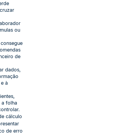
erde
 cruzar
aborador
rmulas ou
 consegue
ncomendas
nceiro de
ar dados,
nformação
 e à
entes,
 a folha
ontrolar.
de cálculo
resentar
co de erro