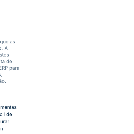
 que as
o. A
stos
ta de
 ERP para
,
ão.
amentas
cil de
turar
em