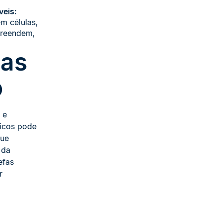
veis:
m células,
preendem,
das
o
 e
ticos pode
que
 da
efas
r