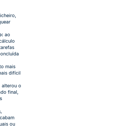
icheiro,
quear
o:
ao
cálculo
tarefas
concluída
o mais
is difícil
 alterou o
do final,
s
,
 acabam
uais ou