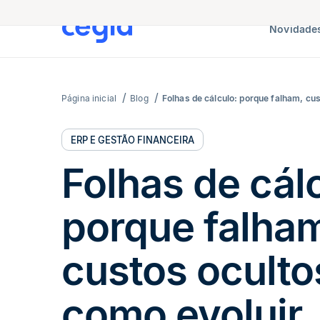
Novidades
Página inicial
Blog
Folhas de cálculo: porque falham, cus
ERP E GESTÃO FINANCEIRA
Folhas de cál
porque falha
custos oculto
como evoluir