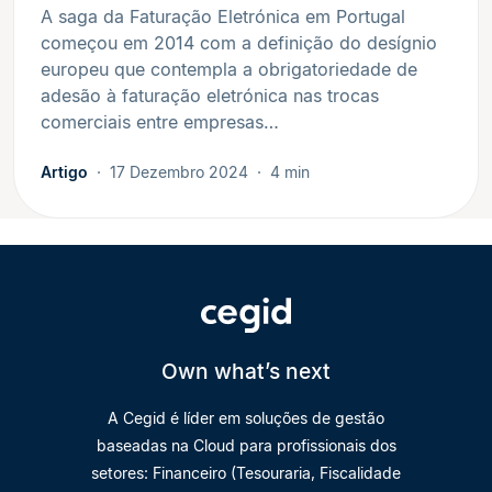
A saga da Faturação Eletrónica em Portugal
começou em 2014 com a definição do desígnio
europeu que contempla a obrigatoriedade de
adesão à faturação eletrónica nas trocas
comerciais entre empresas…
Artigo
17 Dezembro 2024
4 min
Own what’s next
A Cegid é líder em soluções de gestão
baseadas na Cloud para profissionais dos
setores: Financeiro (Tesouraria, Fiscalidade