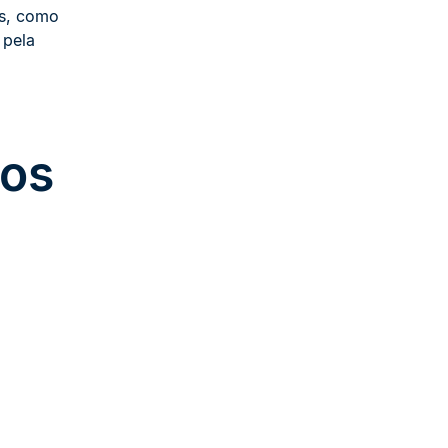
os, como
 pela
los