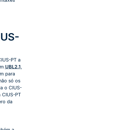
intaxes
IUS-
CIUS-PT a
gem
UBL2.1
,
um para
não só os
ra o CIUS-
a CIUS-PT
ero da
mbém a