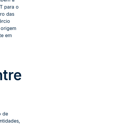
T para o
tro das
ércio
 origem
te em
ntre
o de
entidades,