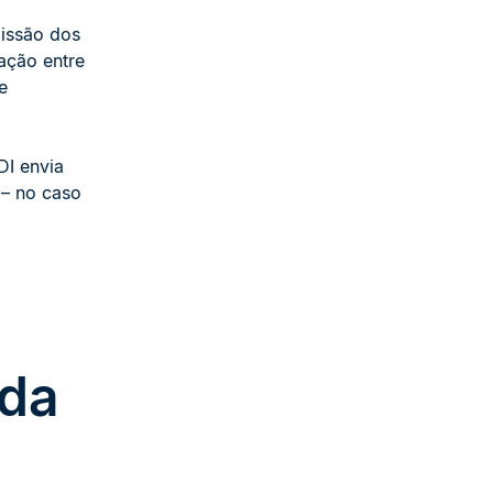
missão dos
ação entre
e
DI envia
– no caso
 da