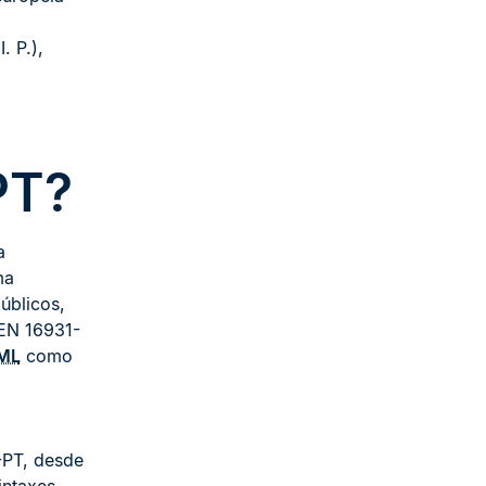
. P.),
PT?
a
ma
úblicos,
 EN 16931-
ML
como
p
-PT, desde