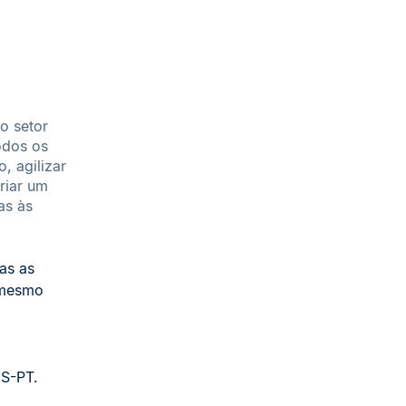
o setor
odos os
, agilizar
riar um
as às
as as
 mesmo
US-PT.