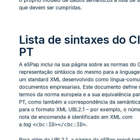
o próprio modelo de dados semânticos à lista de s
que devem ser cumpridas.
Lista de sintaxes do C
PT
A eSPap inclui na sua página sobre as normas do 
representação sintáxica do mesmo para a lingua
um standard XML desenvolvido como língua-com
documentos empresariais. Este documento define 
termos da norma europeia e a sua equivalência pa
PT, como também a correspondência da semântic
para o formato XML UBL2.1 – por exemplo, o núm
nota de encomenda é identificado em XML com
a
tag
.
<cbc:ID></cbc:ID>
Para além da UBL2.1, a página da eSPap prevê ta