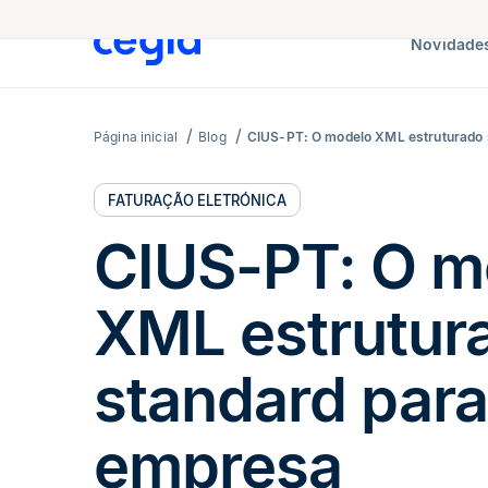
Novidades
Página inicial
Blog
CIUS-PT: O modelo XML estruturado 
FATURAÇÃO ELETRÓNICA
CIUS-PT: O m
XML estrutur
standard para
empresa