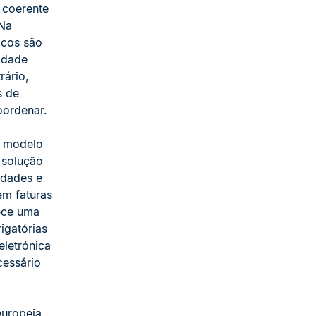
 coerente
 Na
icos são
lidade
rário,
s de
oordenar.
e modelo
a solução
idades e
em faturas
lece uma
igatórias
letrónica
essário
europeia