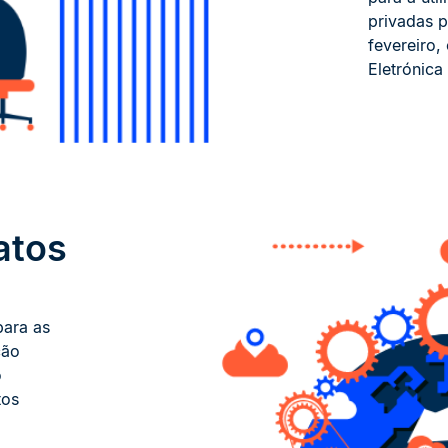
privadas p
fevereiro,
Eletrónica
atos
para as
ção
o
tos