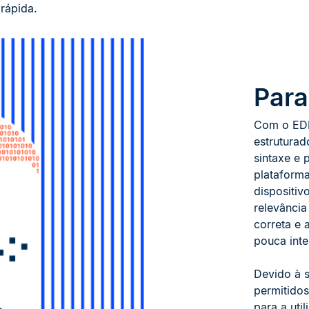
rápida.
Para
Com o EDI
estrutura
sintaxe e 
plataform
dispositi
relevância
correta e 
pouca inte
Devido à s
permitidos
para a uti