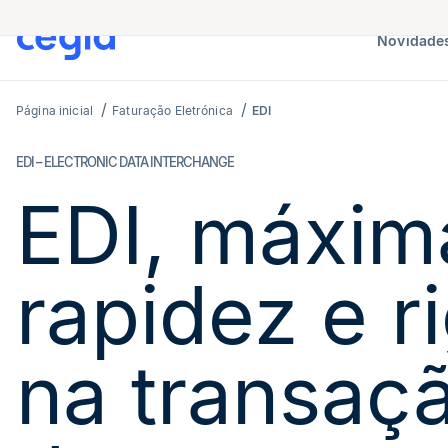
Novidades
Página inicial
Faturação Eletrónica
EDI
EDI – ELECTRONIC DATA INTERCHANGE
EDI, máxim
rapidez e r
na transaç