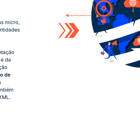
s micro,
ntidades
ntação
 é da
ação
o de
a
também
 XML.