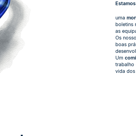
Estamos 
uma
mon
boletins
as equip
Os noss
boas prá
desenvol
Um
comi
trabalho
vida dos