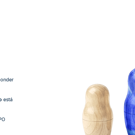
ponder
o
está
DPO