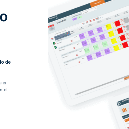
do
do de
uier
n el