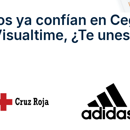
los ya confían en
Ce
isualtime
, ¿Te une