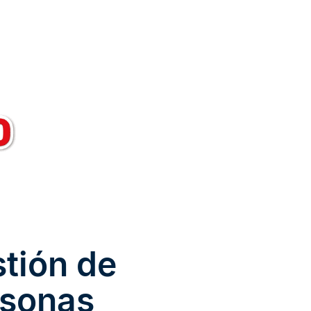
tión de
rsonas