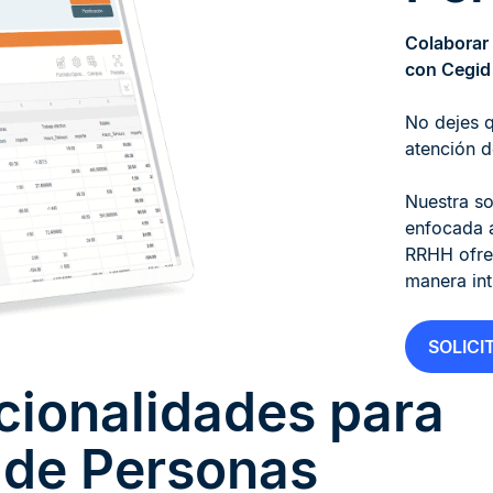
Colaborar 
con Cegid
No dejes 
atención d
Nuestra so
enfocada a
RRHH ofrec
manera int
SOLICI
ncionalidades para
n de Personas