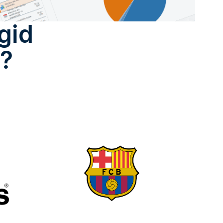
gid
s?