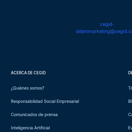
unicación
Equipo Cegid LAT
cegid-
latammarketing@cegid.
ACERCA DE CEGID
D
¿Quiénes somos?
T
Responsabilidad Social Empresarial
B
Comunicados de prensa
C
Inteligencia Artificial
E