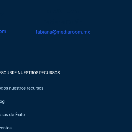
Media room
AM
Fabiana Durán
com
fabiana@mediaroom.mx
ESCUBRE NUESTROS RECURSOS
odos nuestros recursos
log
asos de Éxito
ventos