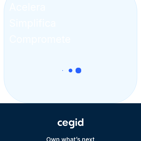
Acelera
Simplifica
Compromete
Own what’s next