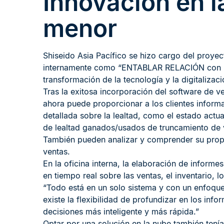
Innovación en l
menor
Shiseido Asia Pacífico se hizo cargo del proyect
internamente como “ENTABLAR RELACIÓN con la n
transformación de la tecnología y la digitalizaci
Tras la exitosa incorporación del software de ve
ahora puede proporcionar a los clientes inform
detallada sobre la lealtad, como el estado actual
de lealtad ganados/usados de truncamiento de v
También pueden analizar y comprender su propi
ventas.
En la oficina interna, la elaboración de inform
en tiempo real sobre las ventas, el inventario, l
“Todo está en un solo sistema y con un enfoque
existe la flexibilidad de profundizar en los inf
decisiones más inteligente y más rápida.”
Optar por una solución en la nube también tenía