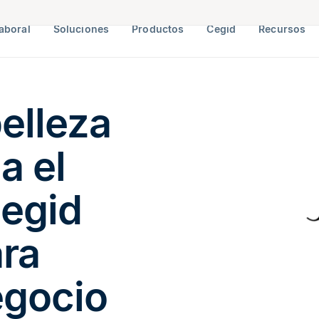
aboral
Soluciones
Productos
Cegid
Recursos
elleza
a el
Cegid
ra
egocio