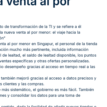
a venta al por
o de transformación de la TI y se refiere a él
ueva venta al por menor: el viaje hacia la
ón”
nta al por menor en Singapur, el personal de la tienda
ación mucho más pertinente, incluida información
 de lealtad, el saldo de lealtad disponible, los puntos
entas específicas y otras ofertas personalizadas.
o desempeño gracias al acceso en tiempo real a las
es también mejoró gracias al acceso a datos precisos y
os clientes y las compras.
 más sistemático, el gobierno es más fácil. También
ormes y consolidar los datos para una toma de
 sentido, dada la facilidad de añadir nuevas tiendas o