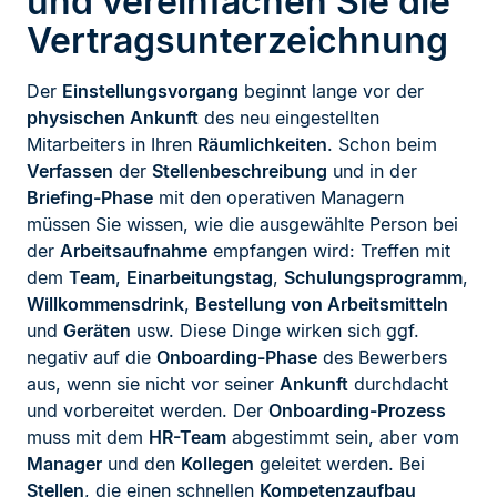
und vereinfachen Sie die
Vertragsunterzeichnung
Der
Einstellungsvorgang
beginnt lange vor der
physischen Ankunft
des neu eingestellten
Mitarbeiters in Ihren
Räumlichkeiten
. Schon beim
Verfassen
der
Stellenbeschreibung
und in der
Briefing-Phase
mit den operativen Managern
müssen Sie wissen, wie die ausgewählte Person bei
der
Arbeitsaufnahme
empfangen wird: Treffen mit
dem
Team
,
Einarbeitungstag
,
Schulungsprogramm
,
Willkommensdrink
,
Bestellung von Arbeitsmitteln
und
Geräten
usw. Diese Dinge wirken sich ggf.
negativ auf die
Onboarding-Phase
des Bewerbers
aus, wenn sie nicht vor seiner
Ankunft
durchdacht
und vorbereitet werden. Der
Onboarding-Prozess
muss mit dem
HR-Team
abgestimmt sein, aber vom
Manager
und den
Kollegen
geleitet werden. Bei
Stellen
, die einen schnellen
Kompetenzaufbau