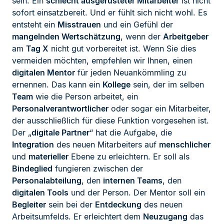
sein. Ein
schlecht ausgerüsteter Mitarbeiter
ist nicht
sofort einsatzbereit. Und er fühlt sich nicht wohl. Es
entsteht ein
Misstrauen
und ein Gefühl der
mangelnden Wertschätzung
, wenn der
Arbeitgeber
am
Tag X
nicht gut vorbereitet ist. Wenn Sie dies
vermeiden möchten, empfehlen wir Ihnen, einen
digitalen Mentor
für jeden Neuankömmling zu
ernennen. Das kann ein
Kollege
sein, der im selben
Team
wie die Person arbeitet, ein
Personalverantwortlicher
oder sogar ein Mitarbeiter,
der ausschließlich für diese Funktion vorgesehen ist.
Der „
digitale Partner
“ hat die Aufgabe, die
Integration
des neuen Mitarbeiters auf
menschlicher
und
materieller
Ebene zu erleichtern. Er soll als
Bindeglied
fungieren zwischen der
Personalabteilung
, den
internen Teams
, den
digitalen Tools
und der Person. Der Mentor soll ein
Begleiter
sein bei der
Entdeckung
des neuen
Arbeitsumfelds. Er erleichtert dem
Neuzugang
das