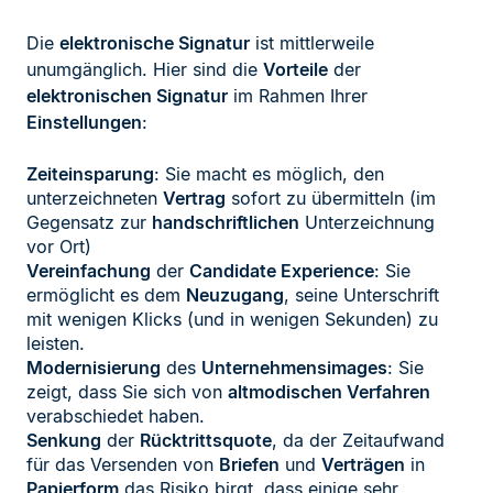
Die
elektronische Signatur
ist mittlerweile
unumgänglich. Hier sind die
Vorteile
der
elektronischen Signatur
im Rahmen Ihrer
Einstellungen
:
Zeiteinsparung
: Sie macht es möglich, den
unterzeichneten
Vertrag
sofort zu übermitteln (im
Gegensatz zur
handschriftlichen
Unterzeichnung
vor Ort)
Vereinfachung
der
Candidate Experience
: Sie
ermöglicht es dem
Neuzugang
, seine Unterschrift
mit wenigen Klicks (und in wenigen Sekunden) zu
leisten.
Modernisierung
des
Unternehmensimages
: Sie
zeigt, dass Sie sich von
altmodischen Verfahren
verabschiedet haben.
Senkung
der
Rücktrittsquote
, da der Zeitaufwand
für das Versenden von
Briefen
und
Verträgen
in
Papierform
das Risiko birgt, dass einige sehr