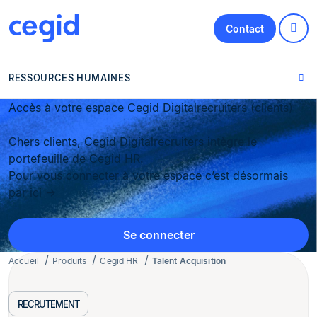
Contact
RESSOURCES HUMAINES
Accès à votre espace Cegid Digitalrecruiters (clients)
Chers clients, Cegid Digitalrecruiters intègre le
portefeuille de Cegid HR.
Pour vous connecter à votre espace c’est désormais
par ici →
Se connecter
Accueil
Produits
Cegid HR
Talent Acquisition
RECRUTEMENT