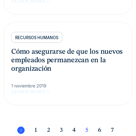
LEARN MORE
RECURSOS HUMANOS
Cómo asegurarse de que los nuevos
empleados permanezcan en la
organización
1 noviembre 2019
LEARN MORE
1
2
3
4
5
6
7