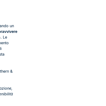
tando un
ravvivere
. Le
mento
i
sta
thern &
azione,
nibilità