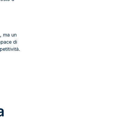
e, ma un
apace di
etitività.
a