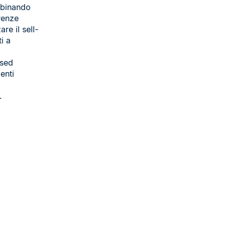
binando
renze
re il sell-
i a
ased
enti
.