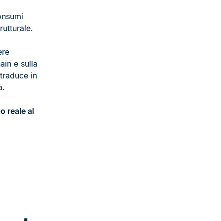
consumi
utturale.
ere
in e sulla
 traduce in
à.
o reale al