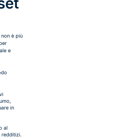
set
I non è più
per
ale e
modo
vi
sumo,
uare in
o al
redditizi.