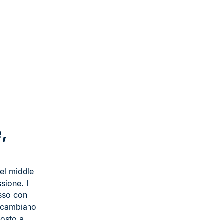
,
del middle
sione. I
asso con
o cambiano
posto a