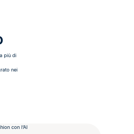
o
a più di
rato nei
ion con l’AI