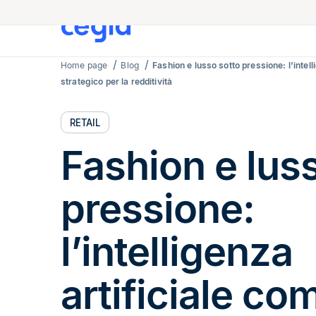
Home page
Blog
Fashion e lusso sotto pressione: l’intell
strategico per la redditività
RETAIL
Fashion e lus
pressione:
l’intelligenza
artificiale co