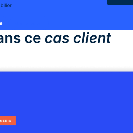
ilier
e
Voir la vidéo
dans ce
cas client