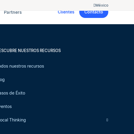
México
Clientes
Contacto
Partners
ESCUBRE NUESTROS RECURSOS
odos nuestros recursos
log
asos de Éxito
ventos
local Thinking