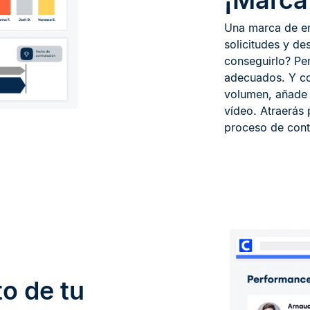
¡Marca 
Una marca de em
solicitudes y de
conseguirlo? Per
adecuados. Y co
volumen, añade c
vídeo. Atraerás 
proceso de cont
to de tu