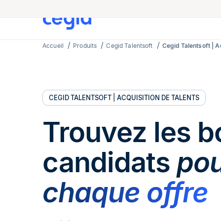
Accueil
Produits
Cegid Talentsoft
Cegid Talentsoft | A
CEGID
TALENTSOFT | ACQUISITION DE TALENTS
Trouvez les b
candidats
po
chaque offre