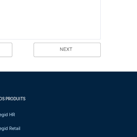
OS PRODUITS
egid HR
egid Retail