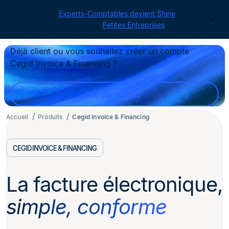
Cegid pour les
Experts-Comptables devient Shine
|
Contact
Retrouvez toutes nos offres
Petites Entreprises
Déjà client ou vous souhaitez créer un compte
Cegid Invoice & Financing ?
Se connecter
Accueil
Produits
Cegid Invoice & Financing
CEGID INVOICE & FINANCING
La facture électronique,
simple, conforme