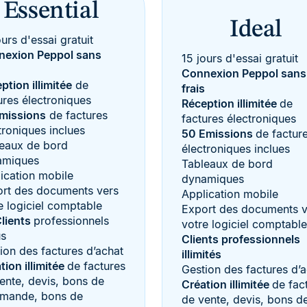
Essential
Ideal
ours d'essai gratuit
nexion Peppol sans
15 jours d'essai gratuit
Connexion Peppol sans
ption illimitée
de
frais
ures électroniques
Réception illimitée
de
missions
de factures
factures électroniques
troniques inclues
50 Emissions
de factur
eaux de bord
électroniques inclues
amiques
Tableaux de bord
ication mobile
dynamiques
rt des documents vers
Application mobile
e logiciel comptable
Export des documents v
lients
professionnels
votre logiciel comptable
us
Clients professionnels
ion des factures d’achat
illimités
tion illimitée
de factures
Gestion des factures d’
ente, devis, bons de
Création illimitée
de fac
mande, bons de
de vente, devis, bons d