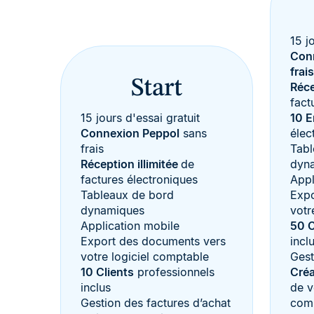
15 j
Con
frais
Start
Réce
fact
15 jours d'essai gratuit
10 E
Connexion Peppol
sans
élec
frais
Tabl
Réception illimitée
de
dyn
factures électroniques
Appl
Tableaux de bord
Expo
dynamiques
votr
Application mobile
50 C
Export des documents vers
incl
votre logiciel comptable
Gest
10 Clients
professionnels
Créa
inclus
de v
Gestion des factures d’achat
com