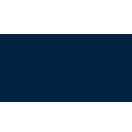
turation électronique
ue pour tout savoir sur la facturation
lication depuis le 1er janvier 2026.