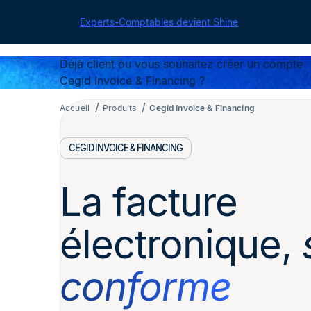
Cegid pour les
Experts-Comptables devient Shine
| Retrouvez tou
Déjà client ou vous souhaitez créer un compte
Cegid Invoice & Financing ?
Accueil
Produits
Cegid Invoice & Financing
CEGID INVOICE & FINANCING
La facture
électronique,
conforme