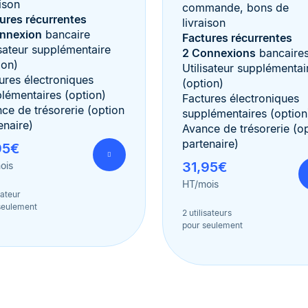
aison
commande, bons de
ures récurrentes
livraison
onnexion
bancaire
Factures récurrentes
isateur supplémentaire
2 Connexions
bancaire
ion)
Utilisateur supplémentai
ures électroniques
(option)
lémentaires (option)
Factures électroniques
ce de trésorerie (option
supplémentaires (option
enaire)
Avance de trésorerie (o
partenaire)
95€
31,95€
ois
HT/mois
isateur
seulement
2 utilisateurs
pour seulement