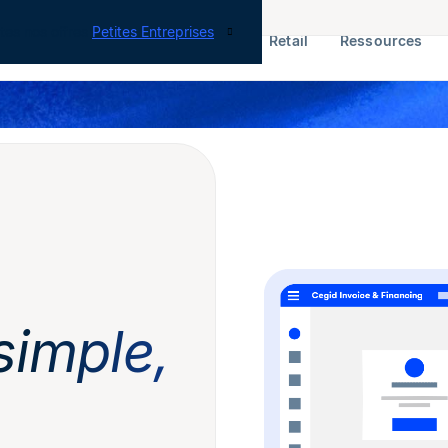
tes nos offres
Petites Entreprises
RH & Paie
ERP
Finance
Retail
Ressources
simple,