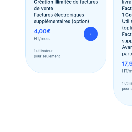
Création illimitée
de factures
livr
de vente
Fact
Factures électroniques
1 C
supplémentaires (option)
Util
(opt
4,00€
Fact
HT/mois
supp
Avan
1 utilisateur
part
pour seulement
17,
HT/m
1 util
pour 