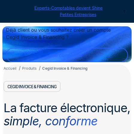
Cegid pour les
Experts-Comptables devient Shine
|
Contact
Retrouvez toutes nos offres
Petites Entreprises
Déjà client ou vous souhaitez créer un compte
Cegid Invoice & Financing ?
Se connecter
Accueil
Produits
Cegid Invoice & Financing
CEGID INVOICE & FINANCING
La facture électronique,
simple, conforme