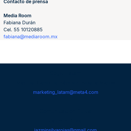
Contacto de prensa
Media Room
Fabiana Durán
Cel. 55 10120885
fabiana@mediaroom.mx
Cegid Latam
Maribel Cano Fernández, Noelia Matos
marketing_latam@meta4.com
Comunicación fluída
Jazmin Silva
jazminsilvarojas@gmail.com