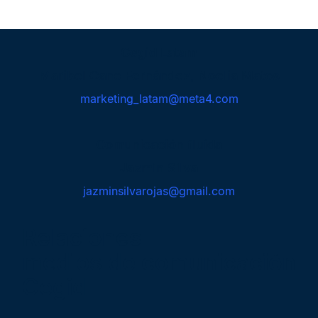
Cegid Latam
Maribel Cano Fernández, Noelia Matos
marketing_latam@meta4.com
Comunicación fluída
Jazmin Silva
jazminsilvarojas@gmail.com
Relaciones
medios de comunicación
Cegid