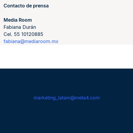
Contacto de prensa
Media Room
Fabiana Durán
Cel. 55 10120885
fabiana@mediaroom.mx
Cegid Latam
Maribel Cano Fernández, Noelia Matos
marketing_latam@meta4.com
Tidea
Romina Feigin