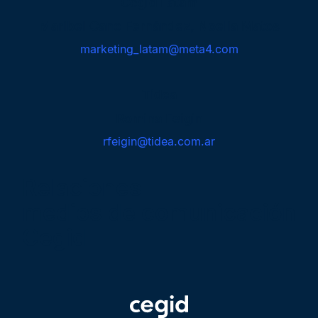
Cegid Latam
Maribel Cano Fernández, Noelia Matos
marketing_latam@meta4.com
Tidea
Romina Feigin
rfeigin@tidea.com.ar
Relaciones
medios de comunicación
Cegid