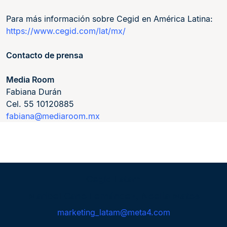
Para más información sobre Cegid en América Latina:
https://www.cegid.com/lat/mx/
Contacto de prensa
Media Room
Fabiana Durán
Cel. 55 10120885
fabiana@mediaroom.mx
Cegid Latam
Maribel Cano Fernández, Noelia Matos
marketing_latam@meta4.com