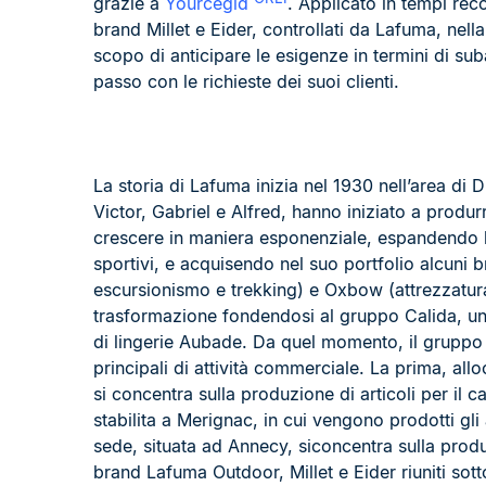
grazie a
Yourcegid
. Applicato in tempi reco
brand Millet e Eider, controllati da Lafuma, nell
scopo di anticipare le esigenze in termini di sub
passo con le richieste dei suoi clienti.
La storia di Lafuma inizia nel 1930 nell’area di D
Victor, Gabriel e Alfred, hanno iniziato a produr
crescere in maniera esponenziale, espandendo la 
sportivi, e acquisendo nel suo portfolio alcuni b
escursionismo e trekking) e Oxbow (attrezzatura 
trasformazione fondendosi al gruppo Calida, una
di lingerie Aubade. Da quel momento, il gruppo 
principali di attività commerciale. La prima, all
si concentra sulla produzione di articoli per il 
stabilita a Merignac, in cui vengono prodotti gli a
sede, situata ad Annecy, siconcentra sulla produz
brand Lafuma Outdoor, Millet e Eider riuniti sot