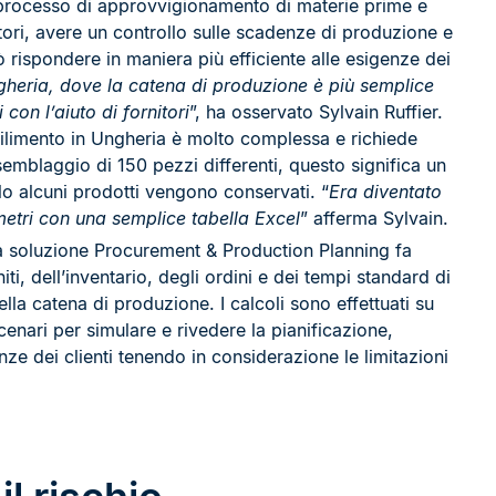
l processo di approvvigionamento di materie prime e
itori, avere un controllo sulle scadenze di produzione e
ò rispondere in maniera più efficiente alle esigenze dei
gheria, dove la catena di produzione è più semplice
on l’aiuto di fornitori
”, ha osservato Sylvain Ruffier.
abilimento in Ungheria è molto complessa e richiede
ssemblaggio di 150 pezzi differenti, questo significa un
olo alcuni prodotti vengono conservati. “
Era diventato
metri con una semplice tabella Excel
” afferma Sylvain.
la soluzione Procurement & Production Planning fa
i, dell’inventario, degli ordini e dei tempi standard di
ella catena di produzione. I calcoli sono effettuati su
cenari per simulare e rivedere la pianificazione,
ze dei clienti tenendo in considerazione le limitazioni