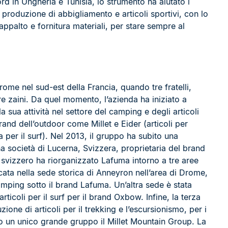
rd in Ungheria e Tunisia, lo strumento ha aiutato i
a produzione di abbigliamento e articoli sportivi, con lo
appalto e fornitura materiali, per stare sempre al
rome nel sud-est della Francia, quando tre fratelli,
re zaini. Da quel momento, l’azienda ha iniziato a
sua attività nel settore del camping e degli articoli
rand dell’outdoor come Millet e Eider (articoli per
per il surf). Nel 2013, il gruppo ha subito una
 società di Lucerna, Svizzera, proprietaria del brand
svizzero ha riorganizzato Lafuma intorno a tre aree
ocata nella sede storica di Anneyron nell’area di Drome,
camping sotto il brand Lafuma. Un’altra sede è stata
rticoli per il surf per il brand Oxbow. Infine, la terza
ione di articoli per il trekking e l’escursionismo, per i
to un unico grande gruppo il Millet Mountain Group. La