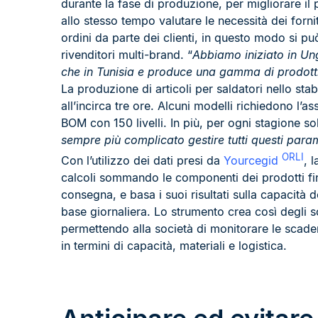
durante la fase di produzione, per migliorare i
allo stesso tempo valutare le necessità dei forn
ordini da parte dei clienti, in questo modo si pu
rivenditori multi-brand. “
Abbiamo iniziato in Un
che in Tunisia e produce una gamma di prodotti c
La produzione di articoli per saldatori nello st
all’incirca tre ore. Alcuni modelli richiedono l’a
BOM con 150 livelli. In più, per ogni stagione s
sempre più complicato gestire tutti questi para
ORLI
Con l’utilizzo dei dati presi da
Yourcegid
, 
calcoli sommando le componenti dei prodotti finit
consegna, e basa i suoi risultati sulla capacità d
base giornaliera. Lo strumento crea così degli s
permettendo alla società di monitorare le scaden
in termini di capacità, materiali e logistica.