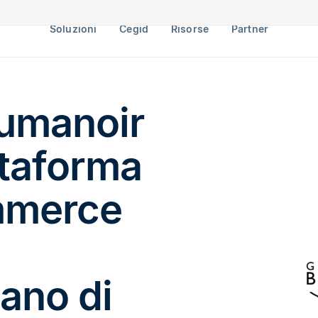
Soluzioni
Cegid
Risorse
Partner
aumanoir
ttaforma
ommerce
iano di