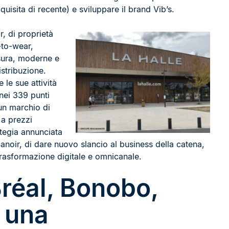
quisita di recente) e sviluppare il brand Vib’s.
, di proprietà
-to-wear,
isura, moderne e
istribuzione.
 le sue attività
nei 339 punti
 un marchio di
 a prezzi
ategia annunciata
oir, di dare nuovo slancio al business della catena,
rasformazione digitale e omnicanale.
réal, Bonobo,
 una