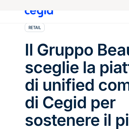
RETAIL
Il Gruppo Be
sceglie la pia
di unified c
di Cegid per
sostenere il p