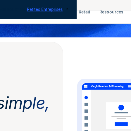
tes nos offres
Petites Entreprises
RH & Paie
ERP
Finance
Retail
Ressources
simple,