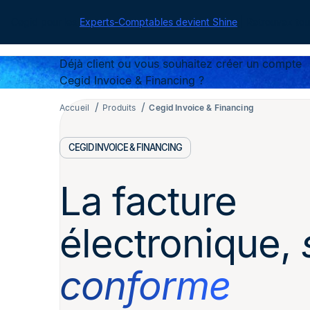
Cegid pour les
Experts-Comptables devient Shine
| Retrouvez tou
Déjà client ou vous souhaitez créer un compte
Cegid Invoice & Financing ?
Accueil
Produits
Cegid Invoice & Financing
CEGID INVOICE & FINANCING
La facture
électronique,
conforme