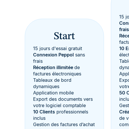
15 j
Con
frais
Start
Réce
fact
15 jours d'essai gratuit
10 E
Connexion Peppol
sans
élec
frais
Tabl
Réception illimitée
de
dyn
factures électroniques
Appl
Tableaux de bord
Expo
dynamiques
votr
Application mobile
50 C
Export des documents vers
incl
votre logiciel comptable
Gest
10 Clients
professionnels
Créa
inclus
de v
Gestion des factures d’achat
com