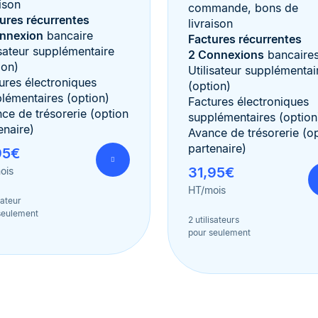
aison
commande, bons de
ures récurrentes
livraison
onnexion
bancaire
Factures récurrentes
isateur supplémentaire
2 Connexions
bancaire
ion)
Utilisateur supplémentai
ures électroniques
(option)
lémentaires (option)
Factures électroniques
ce de trésorerie (option
supplémentaires (option
enaire)
Avance de trésorerie (o
partenaire)
95€
31,95€
ois
HT/mois
isateur
seulement
2 utilisateurs
pour seulement