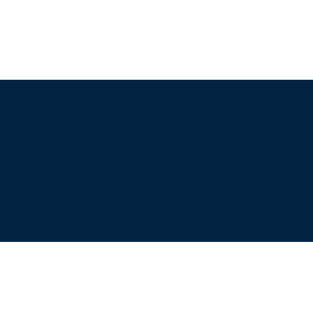
turation électronique
ue pour tout savoir sur la facturation
lication depuis le 1er janvier 2026.