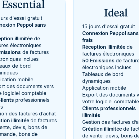
Essential
Ideal
ours d'essai gratuit
nexion Peppol sans
15 jours d'essai gratuit
Connexion Peppol sans
ption illimitée
de
frais
ures électroniques
Réception illimitée
de
missions
de factures
factures électroniques
troniques inclues
50 Emissions
de factur
eaux de bord
électroniques inclues
amiques
Tableaux de bord
ication mobile
dynamiques
rt des documents vers
Application mobile
e logiciel comptable
Export des documents v
lients
professionnels
votre logiciel comptable
us
Clients professionnels
ion des factures d’achat
illimités
tion illimitée
de factures
Gestion des factures d’
ente, devis, bons de
Création illimitée
de fac
mande, bons de
de vente, devis, bons d