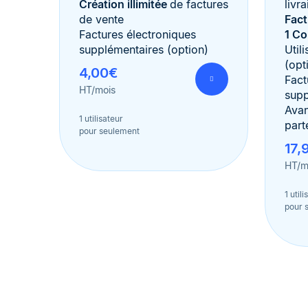
Création illimitée
de factures
livr
de vente
Fact
Factures électroniques
1 C
supplémentaires (option)
Util
(opt
4,00€
Fact
HT/mois
supp
Avan
1 utilisateur
part
pour seulement
17,
HT/m
1 util
pour 