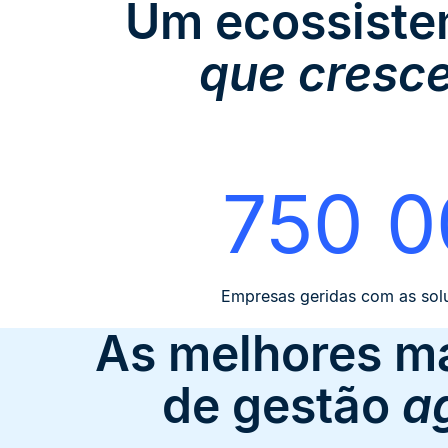
Um ecossiste
que cresce
750 0
Empresas geridas com as sol
As melhores ma
de gestão
a