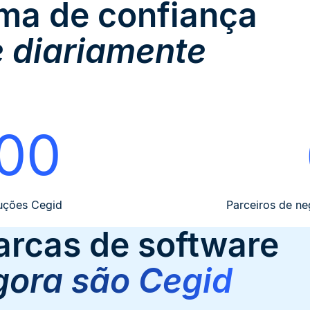
ma de confiança
 diariamente
00
uções Cegid
Parceiros de n
rcas de software
gora são Cegid