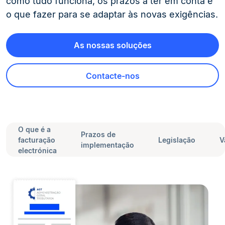
como tudo funciona, os prazos a ter em conta e
o que fazer para se adaptar às novas exigências.
As nossas soluções
Contacte-nos
O que é a
Prazos de
facturação
Legislação
V
implementação
electrónica