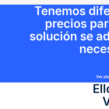
Tenemos dife
precios pa
solución se a
nece
Ver pl
El
V