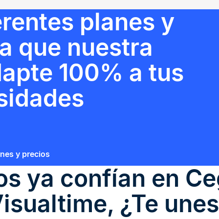
rentes planes y
ra que nuestra
dapte 100% a tus
sidades
anes y precios
los ya confían en Ce
isualtime, ¿Te une