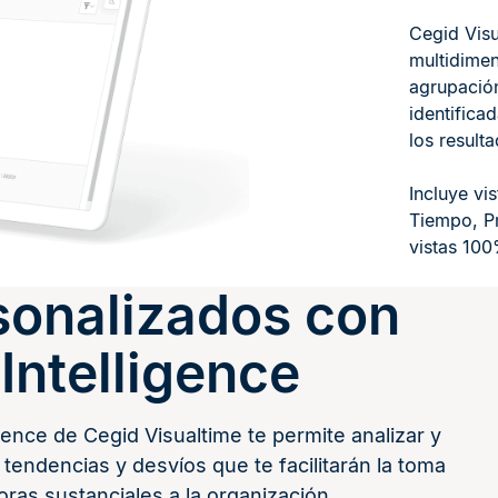
Cegid Visu
multidimen
agrupació
identifica
los result
Incluye vi
Tiempo, Pr
vistas 10
sonalizados con
Intelligence
ence de Cegid Visualtime te permite analizar y
tendencias y desvíos que te facilitarán la toma
ras sustanciales a la organización.