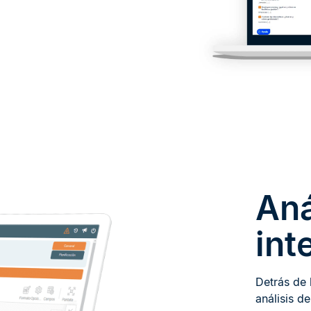
Aná
int
Detrás de 
análisis de