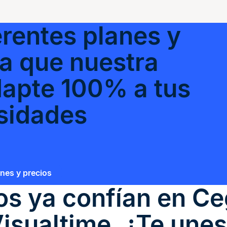
rentes planes y
ra que nuestra
dapte 100% a tus
sidades
anes y precios
los ya confían en
Ce
isualtime
, ¿Te une