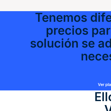
Tenemos dife
precios pa
solución se a
nece
Ver pl
El
V