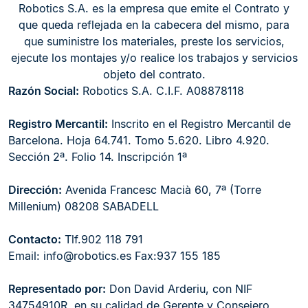
Robotics S.A. es la empresa que emite el Contrato y
que queda reflejada en la cabecera del mismo, para
que suministre los materiales, preste los servicios,
ejecute los montajes y/o realice los trabajos y servicios
objeto del contrato.
Razón Social:
Robotics S.A. C.I.F. A08878118
Registro Mercantil:
Inscrito en el Registro Mercantil de
Barcelona. Hoja 64.741. Tomo 5.620. Libro 4.920.
Sección 2ª. Folio 14. Inscripción 1ª
Dirección:
Avenida Francesc Macià 60, 7ª (Torre
Millenium) 08208 SABADELL
Contacto:
Tlf.902 118 791
Email:
info@robotics.es
Fax:937 155 185
Representado por:
Don David Arderiu, con NIF
34754910R, en su calidad de Gerente y Consejero