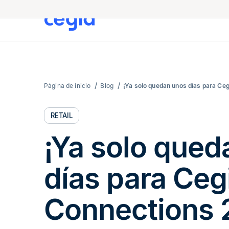
Página de inicio
Blog
¡Ya solo quedan unos días para Ce
RETAIL
¡Ya solo qued
días para Ceg
Connections 