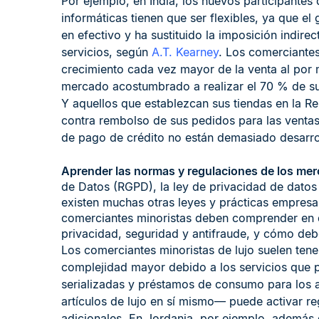
Por ejemplo, en India, los nuevos participantes 
informáticas tienen que ser flexibles, ya que e
en efectivo y ha sustituido la imposición indire
servicios, según
A.T.
Kearney
. Los comerciantes
crecimiento cada vez mayor de la venta al por m
mercado acostumbrado a realizar el 70 % de sus
Y aquellos que establezcan sus tiendas en la R
contra rembolso de sus pedidos para las ventas
de pago de crédito no están demasiado desarro
Aprender las normas y regulaciones de los mer
de Datos (RGPD), la ley de privacidad de datos
existen muchas otras leyes y prácticas empresar
comerciantes minoristas deben comprender en qu
privacidad, seguridad y antifraude, y cómo deb
Los comerciantes minoristas de lujo suelen tene
complejidad mayor debido a los servicios que p
serializadas y préstamos de consumo para los 
artículos de lujo en sí mismo— puede activar r
adicionales. En Jordania, por ejemplo, además 