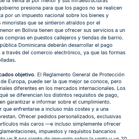
de la venta al por menor y sus infraestructuras
l gobierno presiona para que los pagos no se realicen
cta por un impuesto nacional sobre los bienes y
 minoristas que se sintieron atraídos por el
enor en Bolivia tienen que ofrecer sus servicios a un
 compras en puestos callejeros y tiendas de barrio.
epública Dominicana deberán desarrollar el pago
 a través del comercio electrónico, ya que las formas
lladas.
cados objetivo
. El Reglamento General de Protección
 de Europa, puede ser la que mejor se conoce, pero
iales diferentes en los mercados internacionales. Los
é se diferencian los distintos requisitos de pago,
en garantizar e informar sobre el cumplimiento.
r que enfrentarse a incluso más costes y a una
restan. Ofrecer pedidos personalizados, exclusivas
artículos más caros —e incluso simplemente ofrecer
eglamentaciones, impuestos y requisitos bancarios
de un 8 por ciento de impuesto sobre la venta y un 20