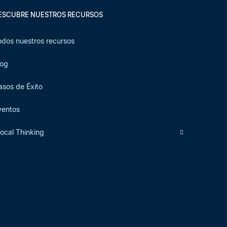
ESCUBRE NUESTROS RECURSOS
odos nuestros recursos
log
asos de Éxito
ventos
local Thinking