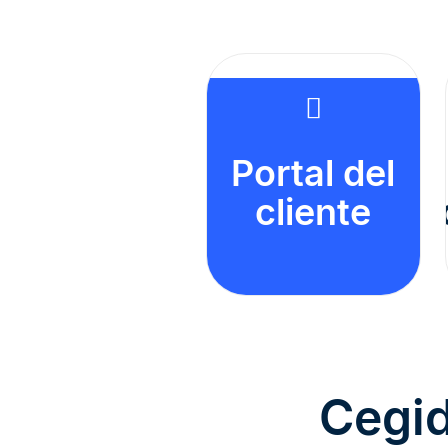
Portal del
cliente
a
Cegid