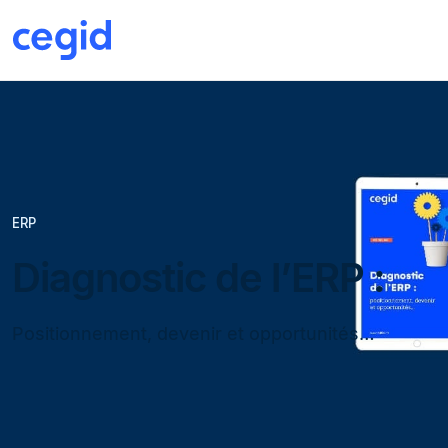
ERP
Diagnostic de l’ERP :
Positionnement, devenir et opportunités…