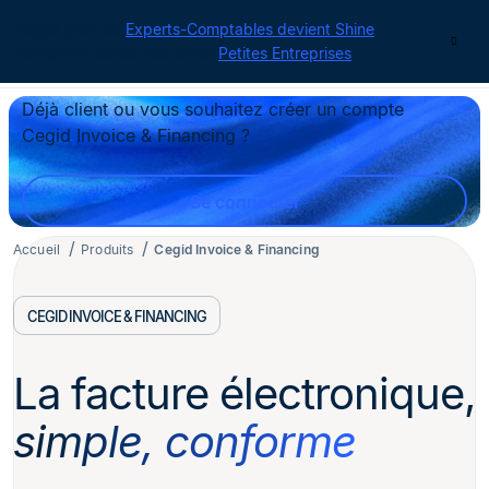
Cegid pour les
Experts-Comptables devient Shine
|
Contact
Retrouvez toutes nos offres
Petites Entreprises
Déjà client ou vous souhaitez créer un compte
Cegid Invoice & Financing ?
Se connecter
Accueil
Produits
Cegid Invoice & Financing
CEGID INVOICE & FINANCING
La facture électronique,
simple, conforme