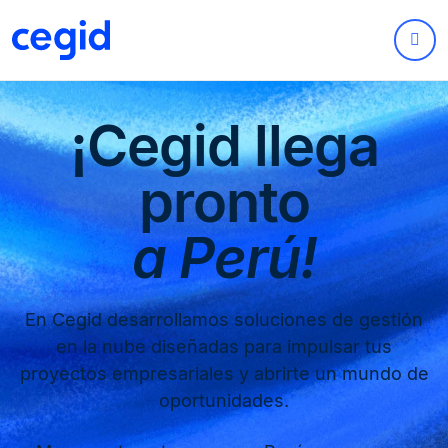
¡Cegid llega
pronto
a Perú!
En Cegid desarrollamos soluciones de gestión
en la nube diseñadas para impulsar tus
proyectos empresariales y abrirte un mundo de
oportunidades.