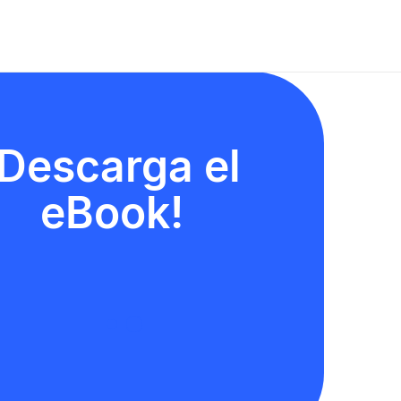
¡Descarga el
eBook!