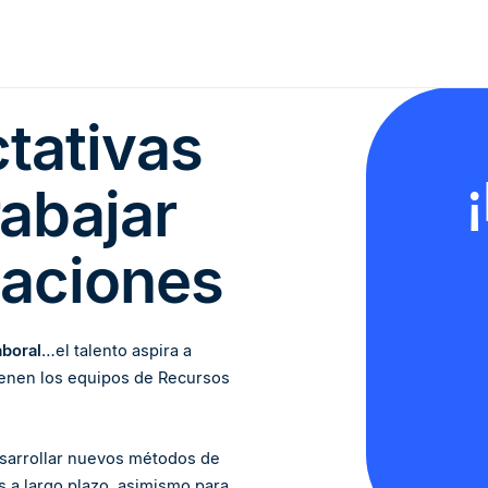
tativas
rabajar
zaciones
aboral
…el talento aspira a
tienen los equipos de Recursos
sarrollar nuevos métodos de
as a largo plazo, asimismo para