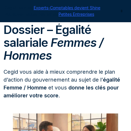
Cegid pour les
Experts-Comptables devient Shine
|
Contact
Retrouvez toutes nos offres
Petites Entreprises
Dossier – Égalité
salariale
Femmes /
Hommes
Cegid vous aide à mieux comprendre le plan
d’action du gouvernement au sujet de l’
égalité
Femme / Homme
et vous
donne les clés pour
améliorer votre score
.